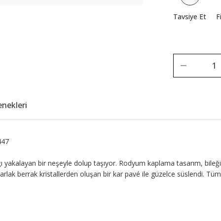
Tavsiye Et
F
enekleri
447
ığı yakalayan bir neşeyle dolup taşıyor. Rodyum kaplama tasarım, bileği
varlak berrak kristallerden oluşan bir kar pavé ile güzelce süslendi. Tüm 