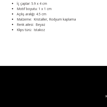
İç çaplar: 5.9 x 4 cm
Motif boyutu: 1 x 1 cm
Açılış aralığı: 4.5 cm
Malzeme: Kristaller, Rodyum kaplama
Renk ailesi: Beyaz
Klips türü: Istakoz
K