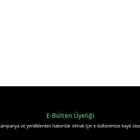
Bu ürüne ilk yorumu siz yapın!
Yorum Yaz
E-Bülten Üyeliği
ampanya ve yeniliklerden haberdar olmak için e-bültenimize kayıt olu