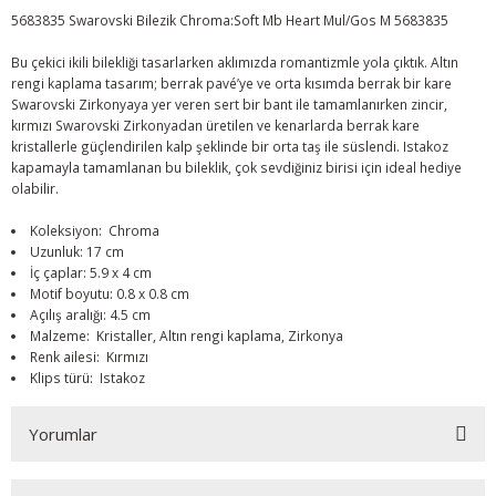
5683835 Swarovski Bilezik Chroma:Soft Mb Heart Mul/Gos M 5683835
Bu çekici ikili bilekliği tasarlarken aklımızda romantizmle yola çıktık. Altın
rengi kaplama tasarım; berrak pavé’ye ve orta kısımda berrak bir kare
Swarovski Zirkonyaya yer veren sert bir bant ile tamamlanırken zincir,
kırmızı Swarovski Zirkonyadan üretilen ve kenarlarda berrak kare
kristallerle güçlendirilen kalp şeklinde bir orta taş ile süslendi. Istakoz
kapamayla tamamlanan bu bileklik, çok sevdiğiniz birisi için ideal hediye
olabilir.
Koleksiyon: Chroma
Uzunluk: 17 cm
İç çaplar: 5.9 x 4 cm
Motif boyutu: 0.8 x 0.8 cm
Açılış aralığı: 4.5 cm
Malzeme: Kristaller, Altın rengi kaplama, Zirkonya
Renk ailesi: Kırmızı
Klips türü: Istakoz
Yorumlar