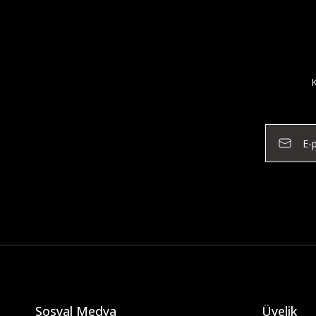
K
Sosyal Medya
Üyelik