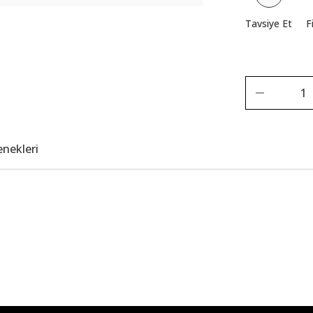
Tavsiye Et
F
enekleri
Bu ürüne ilk yorumu siz yapın!
Yorum Yaz