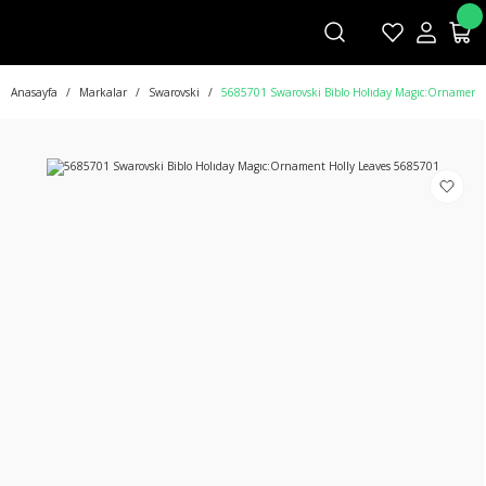
Anasayfa
Markalar
Swarovski
5685701 Swarovski Biblo Holıday Magıc:Ornament 