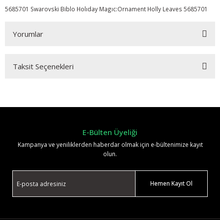
5685701 Swarovski Biblo Holıday Magıc:Ornament Holly Leaves 5685701
Yorumlar
Taksit Seçenekleri
Bu ürüne ilk yorumu siz yapın!
Yorum Yaz
E-Bülten Üyeliği
Kampanya ve yeniliklerden haberdar olmak için e-bültenimize kayıt
olun.
Hemen Kayıt Ol