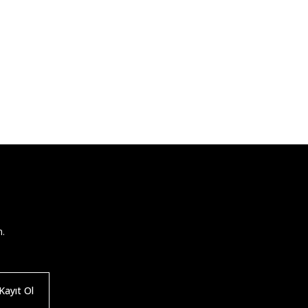
n.
ayıt Ol