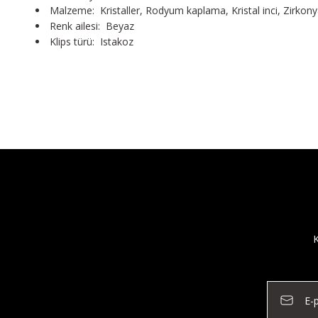
Malzeme: Kristaller, Rodyum kaplama, Kristal inci, Zirkon
Renk ailesi: Beyaz
Klips türü: Istakoz
K