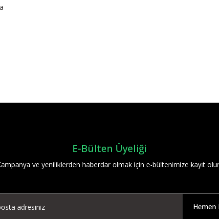
ya
Bu ürüne ilk yorumu siz yapın!
Yorum Yaz
E-Bülten Üyeliği
ampanya ve yeniliklerden haberdar olmak için e-bültenimize kayıt olu
Hemen K