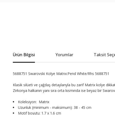
Ürün Bilgisi
Yorumlar
Taksit Seç
5688751 Swarovski Kolye Matrıx:Pend Whıte/Rhs 5688751
Klasik silüeti ve çağdaş detaylarıyla bu zarif Matrix kolye di
Zirkonya halkanın yanı sıra orta kısmında ise beyaz bir Swarovs
Koleksiyon: Matrix
Uzunluk (minimum - maksimum): 38 - 45 cm
Motif boyutu: 1.7 x 1.6 cm