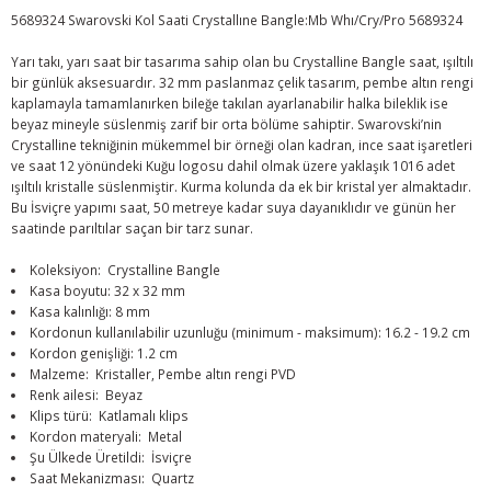
5689324 Swarovski Kol Saati Crystallıne Bangle:Mb Whı/Cry/Pro 5689324
Yarı takı, yarı saat bir tasarıma sahip olan bu Crystalline Bangle saat, ışıltılı
bir günlük aksesuardır. 32 mm paslanmaz çelik tasarım, pembe altın rengi
kaplamayla tamamlanırken bileğe takılan ayarlanabilir halka bileklik ise
beyaz mineyle süslenmiş zarif bir orta bölüme sahiptir. Swarovski’nin
Crystalline tekniğinin mükemmel bir örneği olan kadran, ince saat işaretleri
ve saat 12 yönündeki Kuğu logosu dahil olmak üzere yaklaşık 1016 adet
ışıltılı kristalle süslenmiştir. Kurma kolunda da ek bir kristal yer almaktadır.
Bu İsviçre yapımı saat, 50 metreye kadar suya dayanıklıdır ve günün her
saatinde parıltılar saçan bir tarz sunar.
Koleksiyon: Crystalline Bangle
Kasa boyutu: 32 x 32 mm
Kasa kalınlığı: 8 mm
Kordonun kullanılabilir uzunluğu (minimum - maksimum): 16.2 - 19.2 cm
Kordon genişliği: 1.2 cm
Malzeme: Kristaller, Pembe altın rengi PVD
Renk ailesi: Beyaz
Klips türü: Katlamalı klips
Kordon materyali: Metal
Şu Ülkede Üretildi: İsviçre
Saat Mekanizması: Quartz