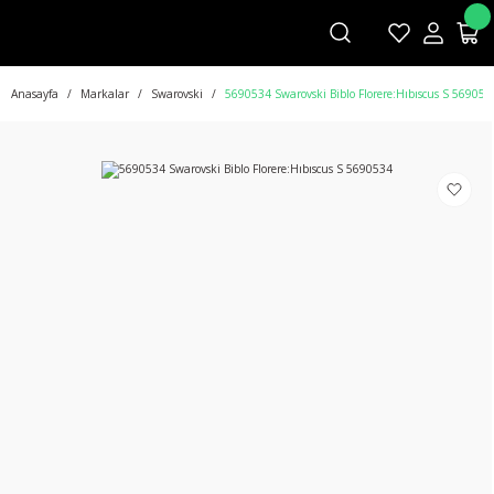
Anasayfa
Markalar
Swarovski
5690534 Swarovski Biblo Florere:Hıbıscus S 569053