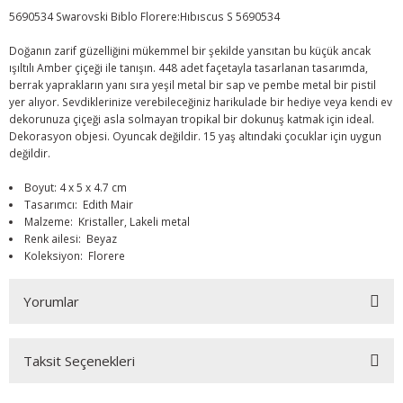
5690534 Swarovski Biblo Florere:Hıbıscus S 5690534
Doğanın zarif güzelliğini mükemmel bir şekilde yansıtan bu küçük ancak
ışıltılı Amber çiçeği ile tanışın. 448 adet façetayla tasarlanan tasarımda,
berrak yaprakların yanı sıra yeşil metal bir sap ve pembe metal bir pistil
yer alıyor. Sevdiklerinize verebileceğiniz harikulade bir hediye veya kendi ev
dekorunuza çiçeği asla solmayan tropikal bir dokunuş katmak için ideal.
Dekorasyon objesi. Oyuncak değildir. 15 yaş altındaki çocuklar için uygun
değildir.
Boyut: 4 x 5 x 4.7 cm
Tasarımcı: Edith Mair
Malzeme: Kristaller, Lakeli metal
Renk ailesi: Beyaz
Koleksiyon: Florere
Yorumlar
Taksit Seçenekleri
Bu ürüne ilk yorumu siz yapın!