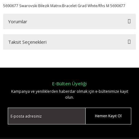
5690677 Swarovski Bilezik Matrıx:Bracelet Grad Whıte/Rhs M 5690677
Yorumlar
Taksit Seçenekleri
Bu ürüne ilk yorumu siz yapın!
Yorum Yaz
E-Bülten Üyeliği
Kampanya ve yeniliklerden haberdar olmak için e-bültenimize kayıt
olun.
Hemen Kayıt Ol