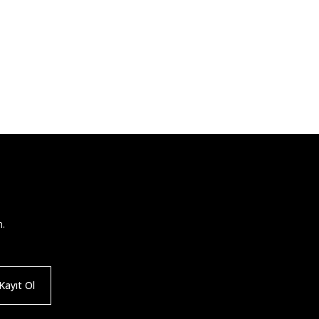
n.
ayıt Ol