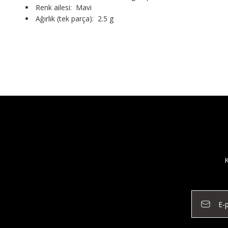
Renk ailesi: Mavi
Ağırlık (tek parça): 2.5 g
K