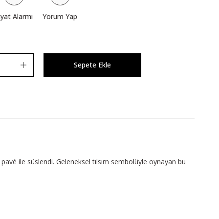
iyat Alarmı
Yorum Yap
Sepete Ekle
ah pavé ile süslendi. Geleneksel tılsım sembolüyle oynayan bu