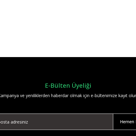
Bu ürüne ilk yorumu siz yapın!
Yorum Yaz
E-Bülten Üyeliği
ampanya ve yeniliklerden haberdar olmak için e-bültenimize kayıt olu
Hemen K