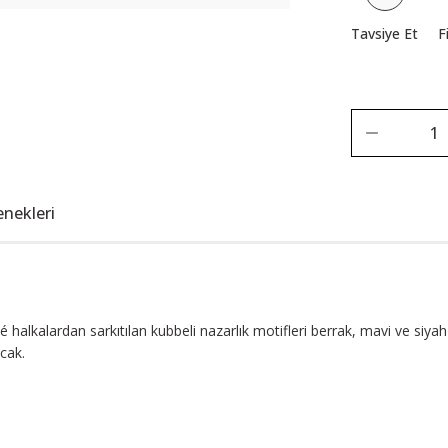
Tavsiye Et
F
enekleri
é halkalardan sarkıtılan kubbeli nazarlık motifleri berrak, mavi ve siy
acak.