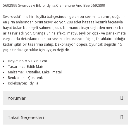
5692899 Swarovski Biblo Idyllıa:Clementıne And Bee 5692899
Swarovski’nin sihirli Idyllia bahçesinden gelen bu sevimli tasarım, doğanın
en şirin anlarından birini tasvir ediyor. 208 adet hassas kesimli façetayla
hayat bulan bu neşeli sahnede, sulu bir mandalinayı keşfeden meraklı bir
arı tasvir ediliyor. Orange Shine efekti, mat yüzeyli bir çiçek ve parlak metal
vurgularla detaylandırılan bu sevimli dekorasyon öğesi, ferahlatıcı olduğu
kadar ışıltılı bir tasarıma sahip. Dekorasyon objesi. Oyuncak değildir. 15
yaş altındaki çocuklar için uygun değildir.
Boyut: 6.9 x 5.1 x 6.3 cm
Tasarımcı: Edith Mair
Malzeme: Kristaller, Lakeli metal
Renk ailesi: Çok renkli
Koleksiyon: Idyllia
Yorumlar
Taksit Seçenekleri
Bu ürüne ilk yorumu siz yapın!