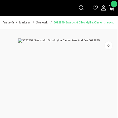
Anasayfa
Markalar
Swarovski
5692899 Swarovski Biblo Idyllıa:Clementıne And B