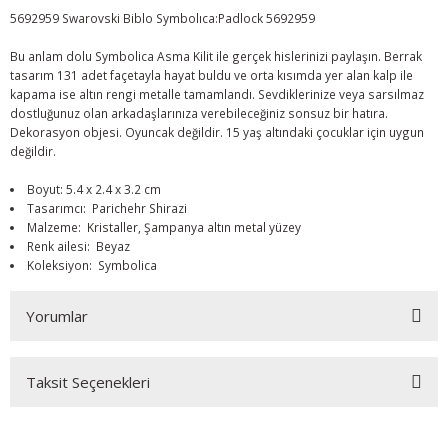
5692959 Swarovski Biblo Symbolıca:Padlock 5692959
Bu anlam dolu Symbolica Asma Kilit ile gerçek hislerinizi paylaşın. Berrak
tasarım 131 adet façetayla hayat buldu ve orta kısımda yer alan kalp ile
kapama ise altın rengi metalle tamamlandı. Sevdiklerinize veya sarsılmaz
dostluğunuz olan arkadaşlarınıza verebileceğiniz sonsuz bir hatıra.
Dekorasyon objesi. Oyuncak değildir. 15 yaş altındaki çocuklar için uygun
değildir.
Boyut: 5.4 x 2.4 x 3.2 cm
Tasarımcı: Parichehr Shirazi
Malzeme: Kristaller, Şampanya altın metal yüzey
Renk ailesi: Beyaz
Koleksiyon: Symbolica
Yorumlar
Taksit Seçenekleri
Bu ürüne ilk yorumu siz yapın!