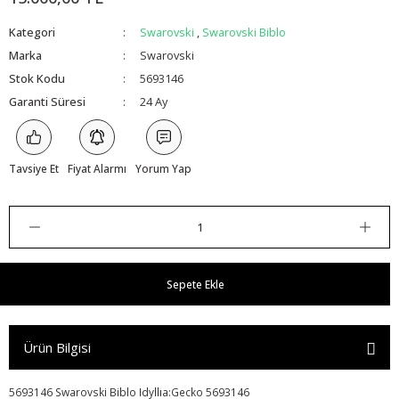
Kategori
Swarovski
,
Swarovski Biblo
Marka
Swarovski
Stok Kodu
5693146
Garanti Süresi
24 Ay
Tavsiye Et
Fiyat Alarmı
Yorum Yap
Sepete Ekle
Ürün Bilgisi
5693146 Swarovski Biblo Idyllıa:Gecko 5693146