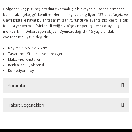
Gölgeden kaçıp güneşin tadını çıkarmak için bir kayanın üzerine tırmanan
bu meraklı geko, görkemli renklerini dünyaya sergiliyor. 437 adet façeta ve
6 ayrı kristalle hayat bulan tasarım, sarı, turuncu ve lavanta gibi çeşitli sıcak
tonlara yer veriyor. Evinizin dilediğiniz köşesine yerleştirerek orayı neşenin
merkezi kılın. Dekorasyon objesi. Oyuncak değildir. 15 yaş altındaki
çocuklar için uygun değildir.
Boyut: 5.5 x 5.7 x 6.6 cm
Tasarımcı: Stefanie Nederegger
Malzeme: Kristaller
Renk ailesi: Çok renkli
Koleksiyon: Idyllia
Yorumlar
Taksit Seçenekleri
Bu ürüne ilk yorumu siz yapın!
Yorum Yaz