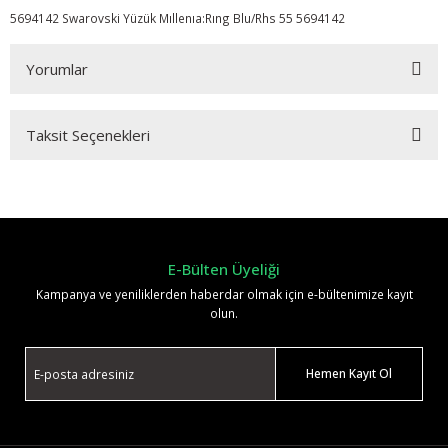
5694142 Swarovski Yüzük Mıllenıa:Rıng Blu/Rhs 55 5694142
Yorumlar
Taksit Seçenekleri
Bu ürüne ilk yorumu siz yapın!
Yorum Yaz
E-Bülten Üyeliği
Kampanya ve yeniliklerden haberdar olmak için e-bültenimize kayıt
olun.
Hemen Kayıt Ol