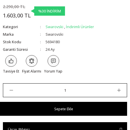
2.290,00 TL
%30 İNDİRİM
1.603,00 TL
Kategori
Swarovski
,
İndirimli Ürünler
Marka
Swarovski
Stok Kodu
5694180
Garanti Süresi
24 Ay
Tavsiye Et
Fiyat Alarmı
Yorum Yap
Sepete Ekle
Ürün Bilgisi