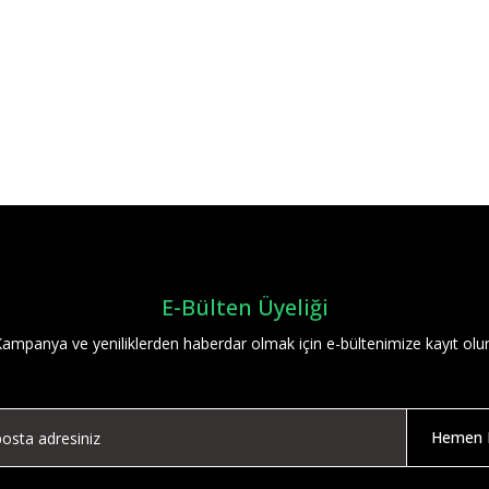
Bu ürüne ilk yorumu siz yapın!
Yorum Yaz
E-Bülten Üyeliği
ampanya ve yeniliklerden haberdar olmak için e-bültenimize kayıt olu
Hemen K