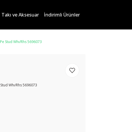
Takı ve Aksesuar
İndirimli Ürünler
Pe Stud Whı/Rhs 5696073