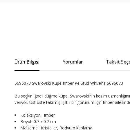
Ürün Bilgisi
Yorumlar
Taksit Seç
5696073 Swarovski Küpe Imber:Pe Stud Whı/Rhs 5696073
Bu seçkin iğneli düğme küpe, Swarovski’nin kesim uzmanlığının g
veriyor. Üst üste takılmış ışıltılı bir görünüm için Imber ailesinden
Koleksiyon: Imber
Boyut: 0.7 x 0.7 cm
Malzeme: Kristaller, Rodyum kaplama