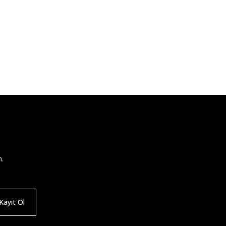
n.
ayıt Ol