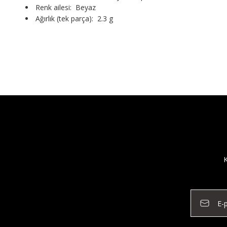
Renk ailesi: Beyaz
Ağırlık (tek parça): 2.3 g
K