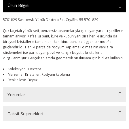
Ürün Bilgisi
5701829 Swarovski Yüzük Dextera:Set Cry/Rhs 55 5701829
Çok façetalı yüzük seti, benzersiz tasarımlarıyla ışıldayan yaratıcı şekillerle
tamamlanıyor. Kafes işi bant, küre ve küpün yanı sıra her iki ucunda da
bireysel kristallerle tamamlanırken ikinci bant ise üçgen bir motifle
güçlendirildi. Her iki parça da rodyum kaplamalı olmasının yanı sıra
süslemeleri ise parıldayan pavé ve karışık boyutlu kristallerle
vurgulanmıştır. Gerçek anlamda geometrik bir ihtişam için birlikte kullanın.
Koleksiyon: Dextera
Malzeme: Kristaller, Rodyum kaplama
Renk ailesi: Beyaz
Yorumlar
Taksit Seçenekleri
Bu ürüne ilk yorumu siz yapın!