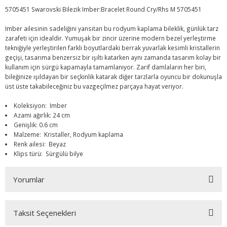
5705451 Swarovski Bilezik Imber:Bracelet Round Cry/Rhs M 5705451
Imber ailesinin sadeliğini yansıtan bu rodyum kaplama bileklik, günlük tarz
zarafeti için idealdir. Yumuşak bir zincir üzerine modern bezel yerleştirme
tekniğiyle yerleştirilen farklı boyutlardaki berrak yuvarlak kesimli kristallerin
geçişi, tasarıma benzersiz bir ışıltı katarken aynı zamanda tasarım kolay bir
kullanım için sürgü kapamayla tamamlanıyor. Zarif damlaların her biri,
bileğinize ışıldayan bir seçkinlik katarak diğer tarzlarla oyuncu bir dokunuşla
üst üste takabileceğiniz bu vazgeçilmez parçaya hayat veriyor.
Koleksiyon: Imber
Azami ağırlık: 24 cm
Genişlik: 0.6 cm
Malzeme: Kristaller, Rodyum kaplama
Renk ailesi: Beyaz
Klips türü: Sürgülü bilye
Yorumlar
Taksit Seçenekleri
Bu ürüne ilk yorumu siz yapın!