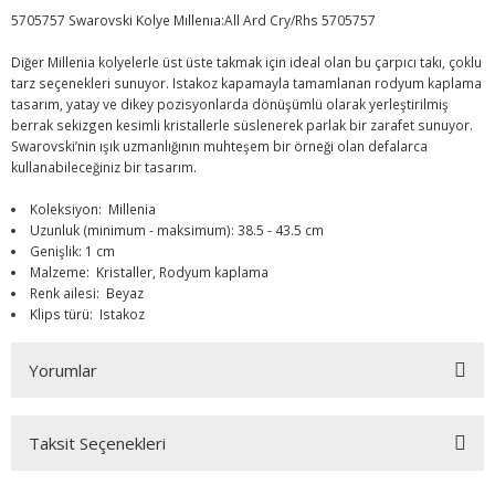
5705757 Swarovski Kolye Mıllenıa:All Ard Cry/Rhs 5705757
Diğer Millenia kolyelerle üst üste takmak için ideal olan bu çarpıcı takı, çoklu
tarz seçenekleri sunuyor. Istakoz kapamayla tamamlanan rodyum kaplama
tasarım, yatay ve dikey pozisyonlarda dönüşümlü olarak yerleştirilmiş
berrak sekizgen kesimli kristallerle süslenerek parlak bir zarafet sunuyor.
Swarovski’nin ışık uzmanlığının muhteşem bir örneği olan defalarca
kullanabileceğiniz bir tasarım.
Koleksiyon: Millenia
Uzunluk (minimum - maksimum): 38.5 - 43.5 cm
Genişlik: 1 cm
Malzeme: Kristaller, Rodyum kaplama
Renk ailesi: Beyaz
Klips türü: Istakoz
Yorumlar
Taksit Seçenekleri
Bu ürüne ilk yorumu siz yapın!