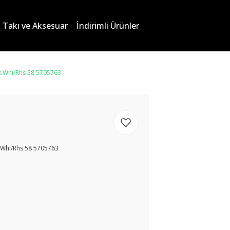
Takı ve Aksesuar
İndirimli Ürünler
x:Whı/Rhs 58 5705763