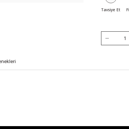
Tavsiye Et
F
enekleri
Bu ürüne ilk yorumu siz yapın!
Yorum Yaz