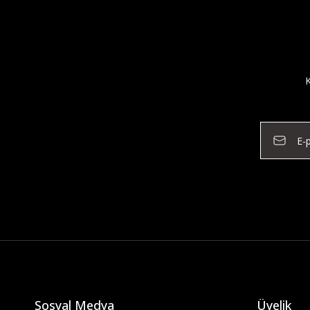
K
Sosyal Medya
Üyelik