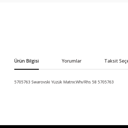
Ürün Bilgisi
Yorumlar
Taksit Seç
5705763 Swarovski Yüzük Matrıx:Whı/Rhs 58 5705763