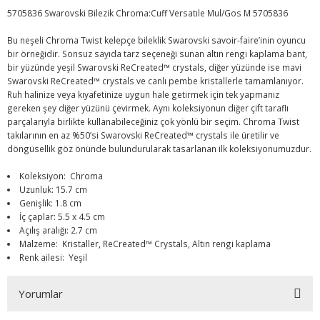
5705836 Swarovski Bilezik Chroma:Cuff Versatıle Mul/Gos M 5705836
Bu neşeli Chroma Twist kelepçe bileklik Swarovski savoir-faire’inin oyuncu
bir örneğidir. Sonsuz sayıda tarz seçeneği sunan altın rengi kaplama bant,
bir yüzünde yeşil Swarovski ReCreated™ crystals, diğer yüzünde ise mavi
Swarovski ReCreated™ crystals ve canlı pembe kristallerle tamamlanıyor.
Ruh halinize veya kıyafetinize uygun hale getirmek için tek yapmanız
gereken şey diğer yüzünü çevirmek. Aynı koleksiyonun diğer çift taraflı
parçalarıyla birlikte kullanabileceğiniz çok yönlü bir seçim. Chroma Twist
takılarının en az %50’si Swarovski ReCreated™ crystals ile üretilir ve
döngüsellik göz önünde bulundurularak tasarlanan ilk koleksiyonumuzdur.
Koleksiyon: Chroma
Uzunluk: 15.7 cm
Genişlik: 1.8 cm
İç çaplar: 5.5 x 4.5 cm
Açılış aralığı: 2.7 cm
Malzeme: Kristaller, ReCreated™ Crystals, Altın rengi kaplama
Renk ailesi: Yeşil
Yorumlar