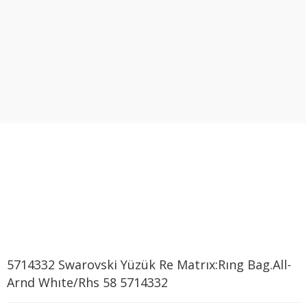
5714332 Swarovski Yüzük Re Matrıx:Rıng Bag.All-
Arnd Whıte/Rhs 58 5714332