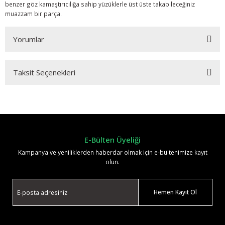
benzer göz kamaştırıcılığa sahip yüzüklerle üst üste takabileceğiniz
muazzam bir parça.
Yorumlar
Taksit Seçenekleri
Bu ürüne ilk yorumu siz yapın!
Yorum Yaz
E-Bülten Üyeliği
Kampanya ve yeniliklerden haberdar olmak için e-bültenimize kayıt
olun.
Hemen Kayıt Ol