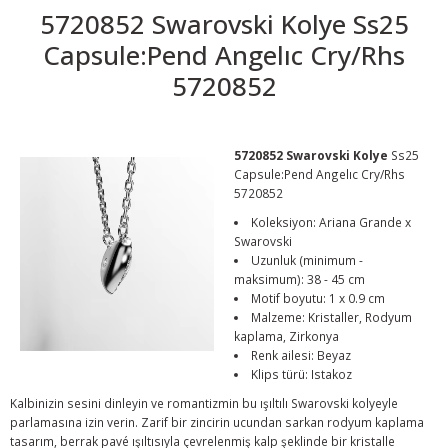
5720852 Swarovski Kolye Ss25
Capsule:Pend Angelıc Cry/Rhs
5720852
5720852 Swarovski Kolye
Ss25
Capsule:Pend Angelıc Cry/Rhs
5720852
Koleksiyon: Ariana Grande x
Swarovski
Uzunluk (minimum -
maksimum): 38 - 45 cm
Motif boyutu: 1 x 0.9 cm
Malzeme: Kristaller, Rodyum
kaplama, Zirkonya
Renk ailesi: Beyaz
Klips türü: Istakoz
Kalbinizin sesini dinleyin ve romantizmin bu ışıltılı Swarovski kolyeyle
parlamasına izin verin. Zarif bir zincirin ucundan sarkan rodyum kaplama
tasarım, berrak pavé ışıltısıyla çevrelenmiş kalp şeklinde bir kristalle