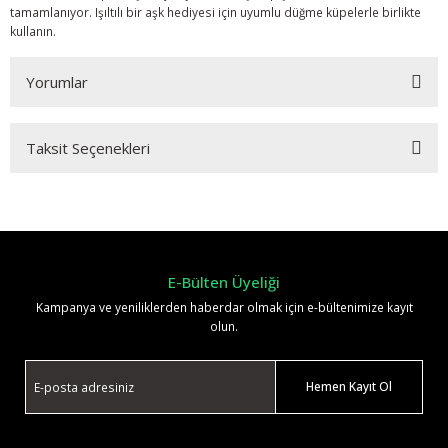
tamamlanıyor. Işıltılı bir aşk hediyesi için uyumlu düğme küpelerle birlikte
kullanın.
Yorumlar
Taksit Seçenekleri
Bu ürüne ilk yorumu siz yapın!
Yorum Yaz
E-Bülten Üyeliği
Kampanya ve yeniliklerden haberdar olmak için e-bültenimize kayıt
olun.
Hemen Kayıt Ol