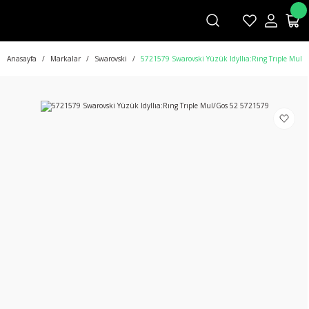
Anasayfa
Markalar
Swarovski
5721579 Swarovski Yüzük Idyllıa:Rıng Trıple Mul/