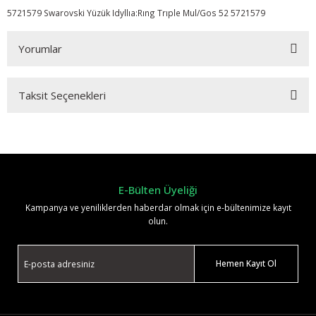
5721579 Swarovski Yüzük Idyllıa:Rıng Trıple Mul/Gos 52 5721579
Yorumlar
Taksit Seçenekleri
Bu ürüne ilk yorumu siz yapın!
Yorum Yaz
E-Bülten Üyeliği
Kampanya ve yeniliklerden haberdar olmak için e-bültenimize kayıt
olun.
Hemen Kayıt Ol