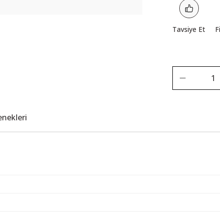
Tavsiye Et
F
enekleri