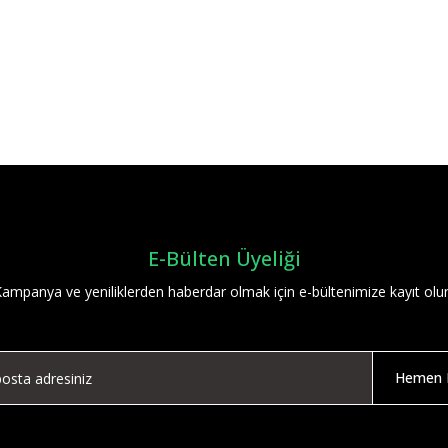
Bu ürüne ilk yorumu siz yapın!
Yorum Yaz
E-Bülten Üyeliği
ampanya ve yeniliklerden haberdar olmak için e-bültenimize kayıt olu
Hemen K