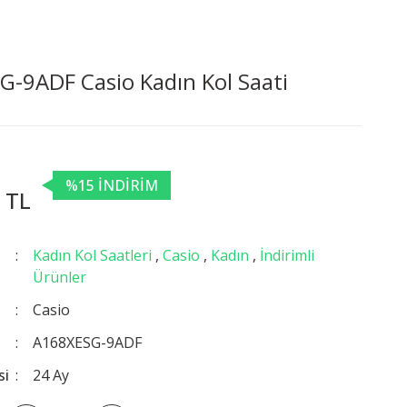
-9ADF Casio Kadın Kol Saati
%15 İNDİRİM
 TL
Kadın Kol Saatleri
,
Casio
,
Kadın
,
İndirimli
Ürünler
Casio
A168XESG-9ADF
si
24 Ay