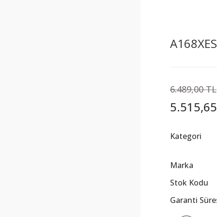
A168XESG
6.489,00 TL
5.515,65
Kategori
Marka
Stok Kodu
Garanti Süre