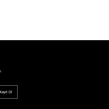
n.
ayıt Ol