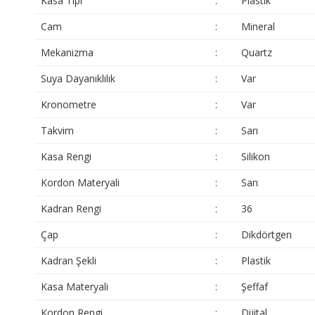
Kasa Tipi
:
Plastik
Cam
:
Mineral
Mekanizma
:
Quartz
Suya Dayanıklılık
:
Var
Kronometre
:
Var
Takvim
:
Sarı
Kasa Rengi
:
Silikon
Kordon Materyali
:
Sarı
Kadran Rengi
:
36
Çap
:
Dikdörtgen
Kadran Şekli
:
Plastik
Kasa Materyali
:
Şeffaf
Kordon Rengi
:
Dijital