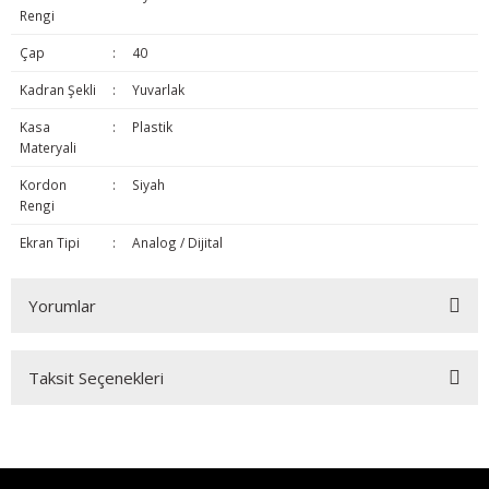
Rengi
Çap
:
40
Kadran Şekli
:
Yuvarlak
Kasa
:
Plastik
Materyali
Kordon
:
Siyah
Rengi
Ekran Tipi
:
Analog / Dijital
Yorumlar
Taksit Seçenekleri
Bu ürüne ilk yorumu siz yapın!
Yorum Yaz