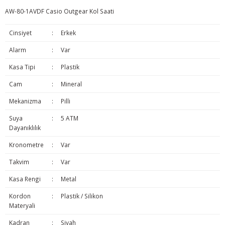
AW-80-1AVDF Casio Outgear Kol Saati
Cinsiyet
:
Erkek
Alarm
:
Var
Kasa Tipi
:
Plastik
Cam
:
Mineral
Mekanizma
:
Pilli
Suya
:
5 ATM
Dayanıklılık
Kronometre
:
Var
Takvim
:
Var
Kasa Rengi
:
Metal
Kordon
:
Plastik / Silikon
Materyali
Kadran
:
Siyah