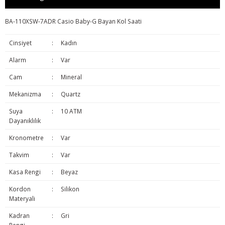
BA-110XSW-7ADR Casio Baby-G Bayan Kol Saati
Cinsiyet
:
Kadın
Alarm
:
Var
Cam
:
Mineral
Mekanizma
:
Quartz
Suya
:
10 ATM
Dayanıklılık
Kronometre
:
Var
Takvim
:
Var
Kasa Rengi
:
Beyaz
Kordon
:
Silikon
Materyali
Kadran
:
Gri