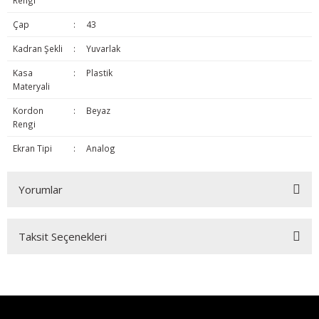
Rengi
Çap
:
43
Kadran Şekli
:
Yuvarlak
Kasa
:
Plastik
Materyali
Kordon
:
Beyaz
Rengi
Ekran Tipi
:
Analog
Yorumlar
Taksit Seçenekleri
Bu ürüne ilk yorumu siz yapın!
Yorum Yaz