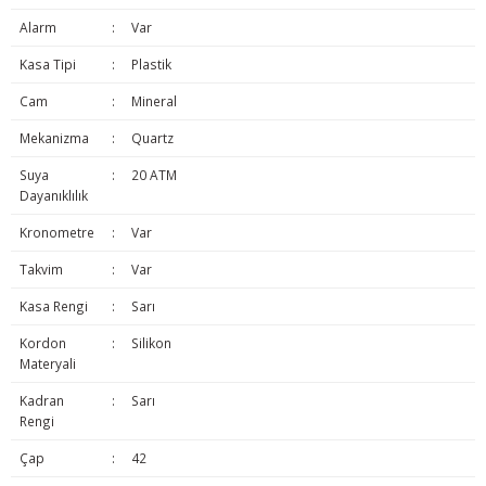
Alarm
:
Var
Kasa Tipi
:
Plastik
Cam
:
Mineral
Mekanizma
:
Quartz
Suya
:
20 ATM
Dayanıklılık
Kronometre
:
Var
Takvim
:
Var
Kasa Rengi
:
Sarı
Kordon
:
Silikon
Materyali
Kadran
:
Sarı
Rengi
Çap
:
42