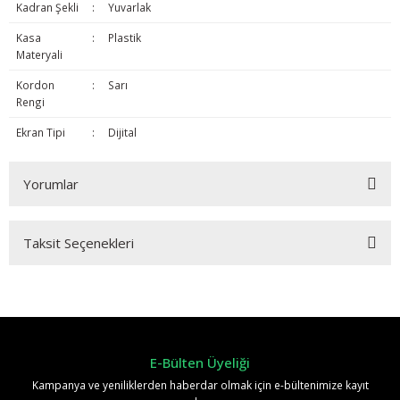
Kadran Şekli
:
Yuvarlak
Kasa
:
Plastik
Materyali
Kordon
:
Sarı
Rengi
Ekran Tipi
:
Dijital
Yorumlar
Taksit Seçenekleri
Bu ürüne ilk yorumu siz yapın!
Yorum Yaz
E-Bülten Üyeliği
Kampanya ve yeniliklerden haberdar olmak için e-bültenimize kayıt