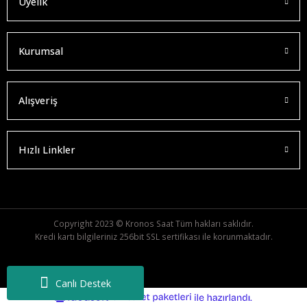
Üyelik
Kurumsal
Alışveriş
Hızlı Linkler
Copyright 2023 © Kronos Saat Tüm hakları saklıdır.
Kredi kartı bilgileriniz 256bit SSL sertifikası ile korunmaktadır.
Canlı Destek
ideasoft
ile
e-
hazırlandı.