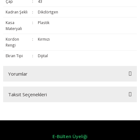
Çap
:
43
Kadran Şekli
:
Dikdörtgen
Kasa
:
Plastik
Materyali
Kordon
:
Kırmızı
Rengi
Ekran Tipi
:
Dijital
Yorumlar
Taksit Seçenekleri
Bu ürüne ilk yorumu siz yapın!
Yorum Yaz
E-Bülten Üyeliği