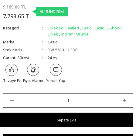
9.169,00 TL
%15 İNDİRİM
7.793,65 TL
Kategori
Erkek Kol Saatleri
,
Casio
,
Casio G-Shock
,
Erkek
,
İndirimli Ürünler
Marka
Casio
Stok Kodu
DW-5610UU-3DR
Garanti Süresi
24 Ay
Tavsiye Et
Fiyat Alarmı
Yorum Yap
Sepete Ekle