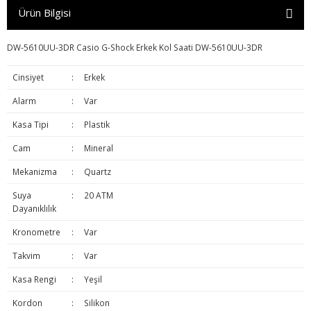
Ürün Bilgisi
DW-5610UU-3DR Casio G-Shock Erkek Kol Saati DW-5610UU-3DR
Cinsiyet
:
Erkek
Alarm
:
Var
Kasa Tipi
:
Plastik
Cam
:
Mineral
Mekanizma
:
Quartz
Suya
:
20 ATM
Dayanıklılık
Kronometre
:
Var
Takvim
:
Var
Kasa Rengi
:
Yeşil
Kordon
:
Silikon