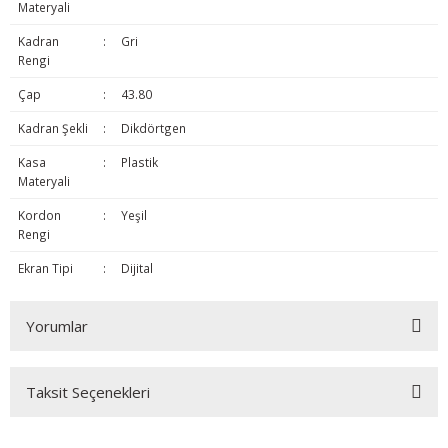
Materyali
Kadran
:
Gri
Rengi
Çap
:
43.80
Kadran Şekli
:
Dikdörtgen
Kasa
:
Plastik
Materyali
Kordon
:
Yeşil
Rengi
Ekran Tipi
:
Dijital
Yorumlar
Taksit Seçenekleri
Bu ürüne ilk yorumu siz yapın!