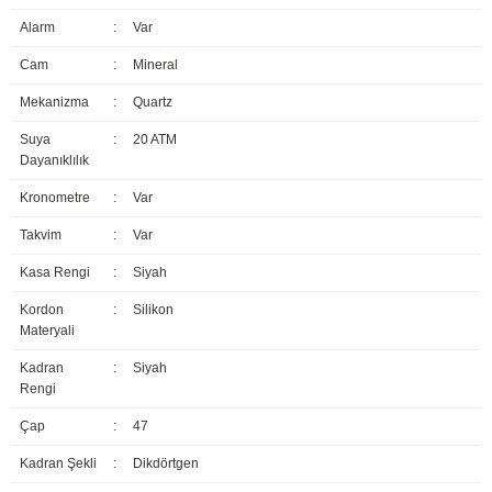
Alarm
:
Var
Cam
:
Mineral
Mekanizma
:
Quartz
Suya
:
20 ATM
Dayanıklılık
Kronometre
:
Var
Takvim
:
Var
Kasa Rengi
:
Siyah
Kordon
:
Silikon
Materyali
Kadran
:
Siyah
Rengi
Çap
:
47
Kadran Şekli
:
Dikdörtgen