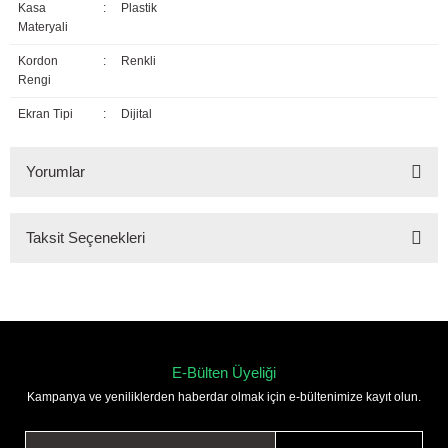
Kasa
:
Plastik
Materyali
Kordon
:
Renkli
Rengi
Ekran Tipi
:
Dijital
Yorumlar
Taksit Seçenekleri
Bu ürüne ilk yorumu siz yapın!
Yorum Yaz
E-Bülten Üyeliği
Kampanya ve yeniliklerden haberdar olmak için e-bültenimize kayıt olun.