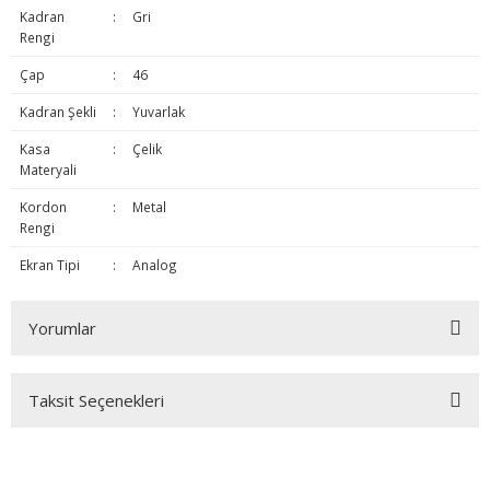
Kadran
:
Gri
Rengi
Çap
:
46
Kadran Şekli
:
Yuvarlak
Kasa
:
Çelik
Materyali
Kordon
:
Metal
Rengi
Ekran Tipi
:
Analog
Yorumlar
Taksit Seçenekleri
Bu ürüne ilk yorumu siz yapın!
Yorum Yaz