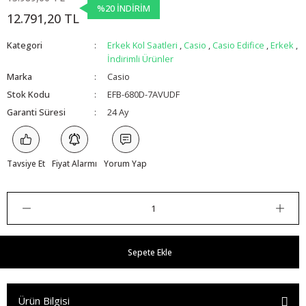
%20 İNDİRİM
12.791,20 TL
Kategori
Erkek Kol Saatleri
,
Casio
,
Casio Edifice
,
Erkek
,
İndirimli Ürünler
Marka
Casio
Stok Kodu
EFB-680D-7AVUDF
Garanti Süresi
24 Ay
Tavsiye Et
Fiyat Alarmı
Yorum Yap
Sepete Ekle
Ürün Bilgisi