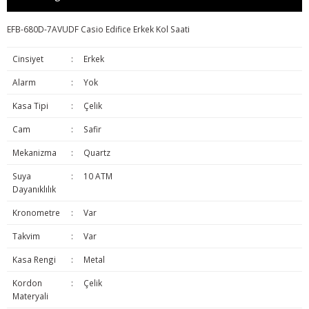
EFB-680D-7AVUDF Casio Edifice Erkek Kol Saati
Cinsiyet
:
Erkek
Alarm
:
Yok
Kasa Tipi
:
Çelik
Cam
:
Safir
Mekanizma
:
Quartz
Suya
:
10 ATM
Dayanıklılık
Kronometre
:
Var
Takvim
:
Var
Kasa Rengi
:
Metal
Kordon
:
Çelik
Materyali