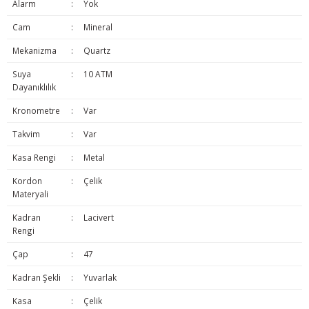
Alarm
:
Yok
Cam
:
Mineral
Mekanizma
:
Quartz
Suya
:
10 ATM
Dayanıklılık
Kronometre
:
Var
Takvim
:
Var
Kasa Rengi
:
Metal
Kordon
:
Çelik
Materyali
Kadran
:
Lacivert
Rengi
Çap
:
47
Kadran Şekli
:
Yuvarlak
Kasa
:
Çelik