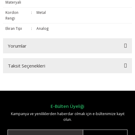
Materyali
Kordon
:
Metal
Rengi
Ekran Tipi
:
Analog
Yorumlar
Taksit Seçenekleri
Bu ürüne ilk yorumu siz yapın!
Yorum Yaz
E-Bülten Üyeliği
Kampanya ve yeniliklerden haberdar olmak için e-bültenimize kayıt
olun.