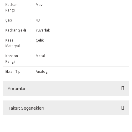
Kadran
:
Mavi
Rengi
Çap
:
43
Kadran Şekli
:
Yuvarlak
Kasa
:
Çelik
Materyali
Kordon
:
Metal
Rengi
Ekran Tipi
:
Analog
Yorumlar
Taksit Seçenekleri
Bu ürüne ilk yorumu siz yapın!
Yorum Yaz