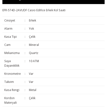
EFR-574D-2AVUDF Casio Edifice Erkek Kol Saati
Cinsiyet
:
Erkek
Alarm
:
Yok
Kasa Tipi
:
Çelik
Cam
:
Mineral
Mekanizma
:
Quartz
Suya
:
10 ATM
Dayanıklılık
Kronometre
:
Var
Takvim
:
Var
Kasa Rengi
:
Metal
Kordon
:
Çelik
Materyali