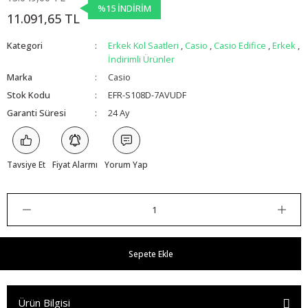
%15 İNDİRİM
11.091,65 TL
Kategori
Erkek Kol Saatleri
,
Casio
,
Casio Edifice
,
Erkek
,
İndirimli Ürünler
Marka
Casio
Stok Kodu
EFR-S108D-7AVUDF
Garanti Süresi
24 Ay
Tavsiye Et
Fiyat Alarmı
Yorum Yap
Sepete Ekle
Ürün Bilgisi