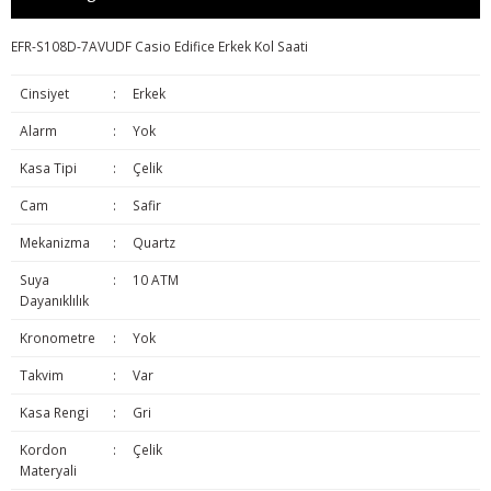
EFR-S108D-7AVUDF Casio Edifice Erkek Kol Saati
Cinsiyet
:
Erkek
Alarm
:
Yok
Kasa Tipi
:
Çelik
Cam
:
Safir
Mekanizma
:
Quartz
Suya
:
10 ATM
Dayanıklılık
Kronometre
:
Yok
Takvim
:
Var
Kasa Rengi
:
Gri
Kordon
:
Çelik
Materyali