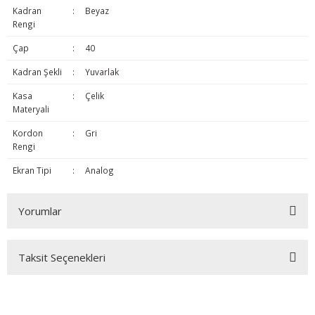
Kadran
:
Beyaz
Rengi
Çap
:
40
Kadran Şekli
:
Yuvarlak
Kasa
:
Çelik
Materyali
Kordon
:
Gri
Rengi
Ekran Tipi
:
Analog
Yorumlar
Taksit Seçenekleri
Bu ürüne ilk yorumu siz yapın!
Yorum Yaz