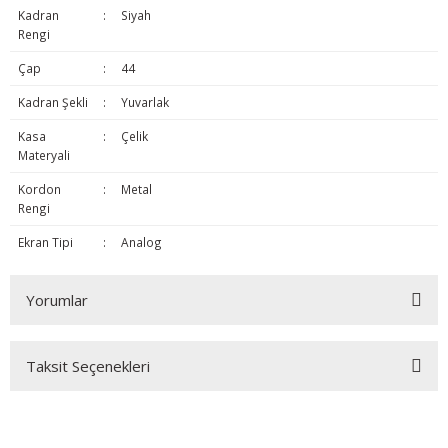
Kadran
:
Siyah
Rengi
Çap
:
44
Kadran Şekli
:
Yuvarlak
Kasa
:
Çelik
Materyali
Kordon
:
Metal
Rengi
Ekran Tipi
:
Analog
Yorumlar
Taksit Seçenekleri
Bu ürüne ilk yorumu siz yapın!
Yorum Yaz