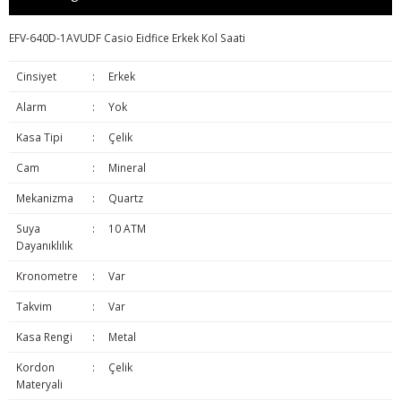
EFV-640D-1AVUDF Casio Eidfice Erkek Kol Saati
Cinsiyet
:
Erkek
Alarm
:
Yok
Kasa Tipi
:
Çelik
Cam
:
Mineral
Mekanizma
:
Quartz
Suya
:
10 ATM
Dayanıklılık
Kronometre
:
Var
Takvim
:
Var
Kasa Rengi
:
Metal
Kordon
:
Çelik
Materyali