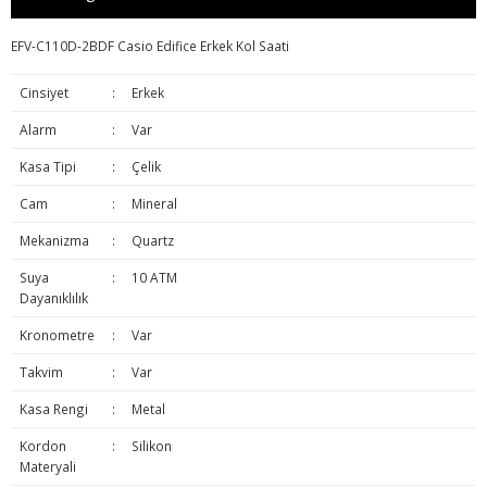
EFV-C110D-2BDF Casio Edifice Erkek Kol Saati
Cinsiyet
:
Erkek
Alarm
:
Var
Kasa Tipi
:
Çelik
Cam
:
Mineral
Mekanizma
:
Quartz
Suya
:
10 ATM
Dayanıklılık
Kronometre
:
Var
Takvim
:
Var
Kasa Rengi
:
Metal
Kordon
:
Silikon
Materyali