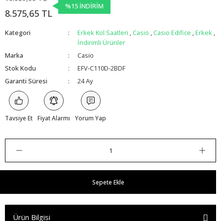
%15 İNDİRİM
8.575,65 TL
Kategori
Erkek Kol Saatleri
,
Casio
,
Casio Edifice
,
Erkek
,
İndirimli Ürünler
Marka
Casio
Stok Kodu
EFV-C110D-2BDF
Garanti Süresi
24 Ay
Tavsiye Et
Fiyat Alarmı
Yorum Yap
Sepete Ekle
Ürün Bilgisi