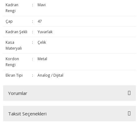
Kadran
:
Mavi
Rengi
Çap
:
47
Kadran Şekli
:
Yuvarlak
Kasa
:
Çelik
Materyali
Kordon
:
Metal
Rengi
Ekran Tipi
:
Analog / Dijital
Yorumlar
Taksit Seçenekleri
Bu ürüne ilk yorumu siz yapın!
Yorum Yaz