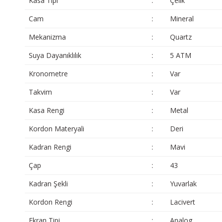
Kasa Tipi
:
Çelik
Cam
:
Mineral
Mekanizma
:
Quartz
Suya Dayanıklılık
:
5 ATM
Kronometre
:
Var
Takvim
:
Var
Kasa Rengi
:
Metal
Kordon Materyali
:
Deri
Kadran Rengi
:
Mavi
Çap
:
43
Kadran Şekli
:
Yuvarlak
Kordon Rengi
:
Lacivert
Ekran Tipi
:
Analog