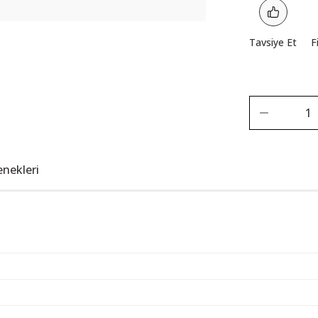
Tavsiye Et
F
enekleri