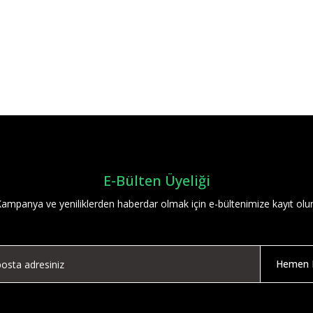
Bu ürüne ilk yorumu siz yapın!
Yorum Yaz
E-Bülten Üyeliği
ampanya ve yeniliklerden haberdar olmak için e-bültenimize kayıt olu
Hemen K