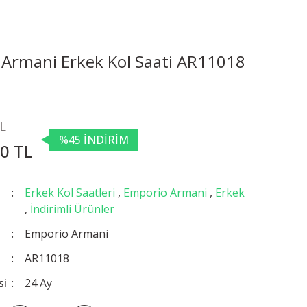
Armani Erkek Kol Saati AR11018
TL
%45 İNDİRİM
0 TL
Erkek Kol Saatleri
,
Emporio Armani
,
Erkek
,
İndirimli Ürünler
Emporio Armani
AR11018
si
24 Ay