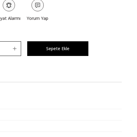
iyat Alarmı
Yorum Yap
Sepete Ekle