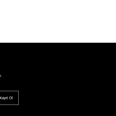
n.
ayıt Ol