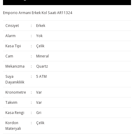
Emporio Armani Erkek Kol Saati AR11324
Cinsiyet
:
Erkek
Alarm
:
Yok
Kasa Tipi
:
Çelik
Cam
:
Mineral
Mekanizma
:
Quartz
Suya
:
5 ATM
Dayanıklılık
Kronometre
:
Var
Takvim
:
Var
Kasa Rengi
:
Gri
Kordon
:
Çelik
Materyali