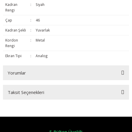
Kadran
:
Siyah
Rengi
Çap
:
46
Kadran Şekli
:
Yuvarlak
Kordon
:
Metal
Rengi
Ekran Tipi
:
Analog
Yorumlar
Taksit Seçenekleri
Bu ürüne ilk yorumu siz yapın!
Yorum Yaz
E-Bülten Üyeliği