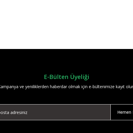
Bu ürüne ilk yorumu siz yapın!
Yorum Yaz
E-Bülten Üyeliği
ampanya ve yeniliklerden haberdar olmak için e-bültenimize kayıt olu
Hemen K