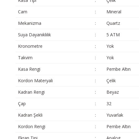
Kasa Tipi
:
Çelik
Cam
:
Mineral
Mekanizma
:
Quartz
Suya Dayanıklılık
:
5 ATM
Kronometre
:
Yok
Takvim
:
Yok
Kasa Rengi
:
Pembe Altın
Kordon Materyali
:
Çelik
Kadran Rengi
:
Beyaz
Çap
:
32
Kadran Şekli
:
Yuvarlak
Kordon Rengi
:
Pembe Altın
Ekran Tipi
:
Analog