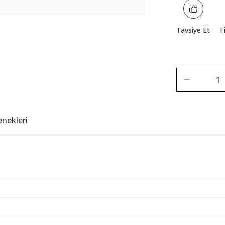
Tavsiye Et
F
enekleri