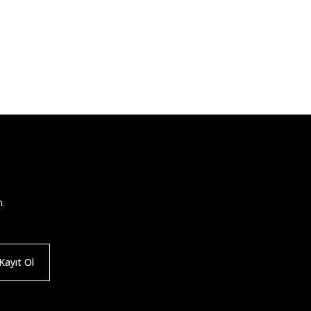
n.
ayıt Ol