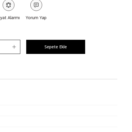
iyat Alarmı
Yorum Yap
Sepete Ekle