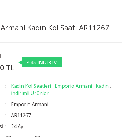
Armani Kadın Kol Saati AR11267
TL
%45 İNDİRİM
0 TL
Kadın Kol Saatleri
,
Emporio Armani
,
Kadın
,
İndirimli Ürünler
Emporio Armani
AR11267
si
24 Ay