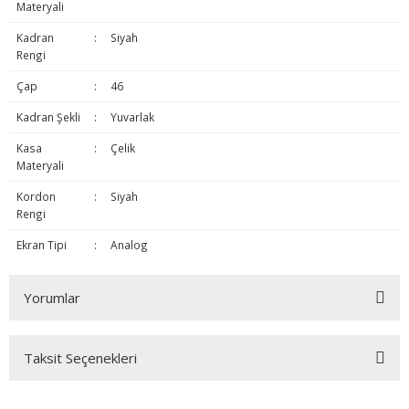
Materyali
Kadran
:
Siyah
Rengi
Çap
:
46
Kadran Şekli
:
Yuvarlak
Kasa
:
Çelik
Materyali
Kordon
:
Siyah
Rengi
Ekran Tipi
:
Analog
Yorumlar
Taksit Seçenekleri
Bu ürüne ilk yorumu siz yapın!