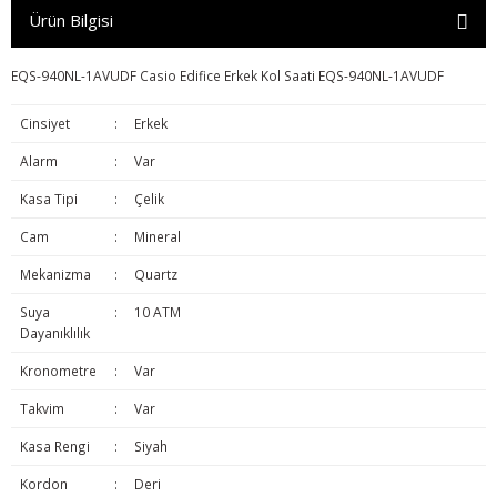
Ürün Bilgisi
EQS-940NL-1AVUDF Casio Edifice Erkek Kol Saati EQS-940NL-1AVUDF
Cinsiyet
:
Erkek
Alarm
:
Var
Kasa Tipi
:
Çelik
Cam
:
Mineral
Mekanizma
:
Quartz
Suya
:
10 ATM
Dayanıklılık
Kronometre
:
Var
Takvim
:
Var
Kasa Rengi
:
Siyah
Kordon
:
Deri