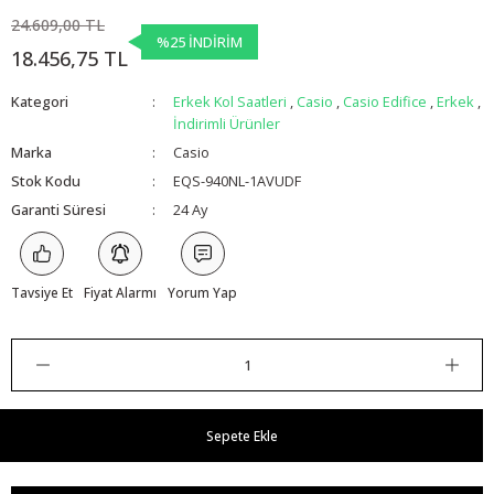
24.609,00 TL
%25 İNDİRİM
18.456,75 TL
Kategori
Erkek Kol Saatleri
,
Casio
,
Casio Edifice
,
Erkek
,
İndirimli Ürünler
Marka
Casio
Stok Kodu
EQS-940NL-1AVUDF
Garanti Süresi
24 Ay
Tavsiye Et
Fiyat Alarmı
Yorum Yap
Sepete Ekle