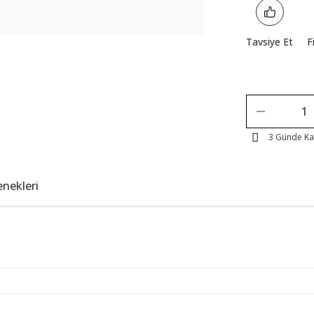
Tavsiye Et
F
3 Günde K
enekleri