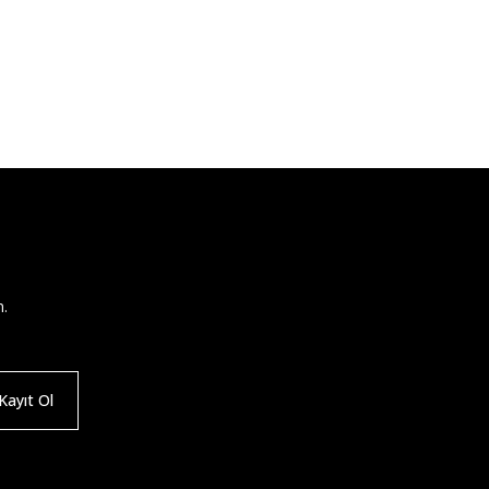
n.
ayıt Ol