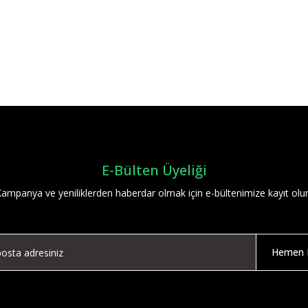
Bu ürüne ilk yorumu siz yapın!
Yorum Yaz
E-Bülten Üyeliği
ampanya ve yeniliklerden haberdar olmak için e-bültenimize kayıt olu
Hemen K