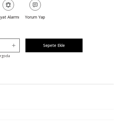
iyat Alarmı
Yorum Yap
Sepete Ekle
argoda