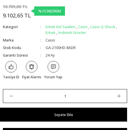
10.709,00 TL
%15 İNDİRİM
9.102,65 TL
Kategori
Erkek Kol Saatleri
,
Casio
,
Casio G-Shock
,
Erkek
,
İndirimli Ürünler
Marka
Casio
Stok Kodu
GA-2100HD-8ADR
Garanti Süresi
24 Ay
Tavsiye Et
Fiyat Alarmı
Yorum Yap
Sepete Ekle