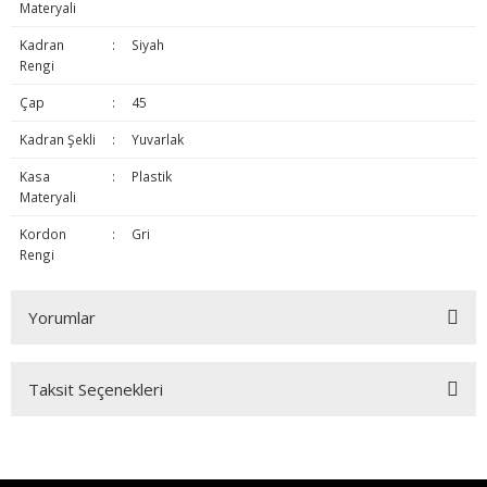
Materyali
Kadran
:
Siyah
Rengi
Çap
:
45
Kadran Şekli
:
Yuvarlak
Kasa
:
Plastik
Materyali
Kordon
:
Gri
Rengi
Yorumlar
Taksit Seçenekleri
Bu ürüne ilk yorumu siz yapın!
Yorum Yaz