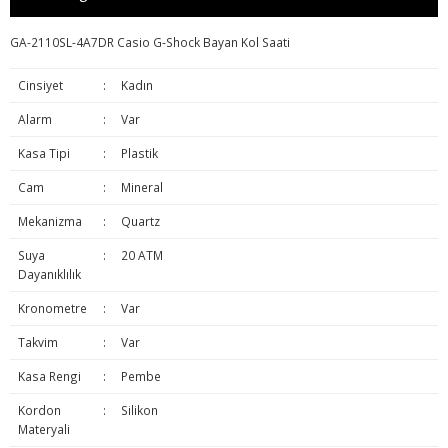
GA-2110SL-4A7DR Casio G-Shock Bayan Kol Saati
Cinsiyet
:
Kadın
Alarm
:
Var
Kasa Tipi
:
Plastik
Cam
:
Mineral
Mekanizma
:
Quartz
Suya
:
20 ATM
Dayanıklılık
Kronometre
:
Var
Takvim
:
Var
Kasa Rengi
:
Pembe
Kordon
:
Silikon
Materyali