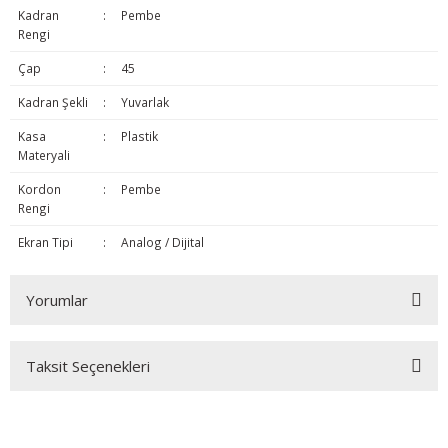
Kadran
:
Pembe
Rengi
Çap
:
45
Kadran Şekli
:
Yuvarlak
Kasa
:
Plastik
Materyali
Kordon
:
Pembe
Rengi
Ekran Tipi
:
Analog / Dijital
Yorumlar
Taksit Seçenekleri
Bu ürüne ilk yorumu siz yapın!
Yorum Yaz