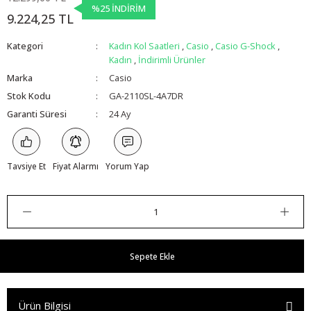
%25 İNDİRİM
9.224,25 TL
Kategori
Kadın Kol Saatleri
,
Casio
,
Casio G-Shock
,
Kadın
,
İndirimli Ürünler
Marka
Casio
Stok Kodu
GA-2110SL-4A7DR
Garanti Süresi
24 Ay
Tavsiye Et
Fiyat Alarmı
Yorum Yap
Sepete Ekle
Ürün Bilgisi