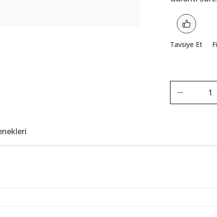
Tavsiye Et
F
enekleri