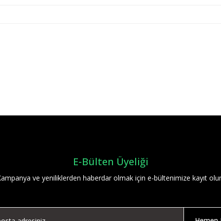
Bu ürüne ilk yorumu siz yapın!
Yorum Yaz
E-Bülten Üyeliği
ampanya ve yeniliklerden haberdar olmak için e-bültenimize kayıt olu
Hemen K