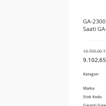
GA-2300-
Saati G
10.709,00 
9.102,65
Kategori
Marka
Stok Kodu
Garanti Süre