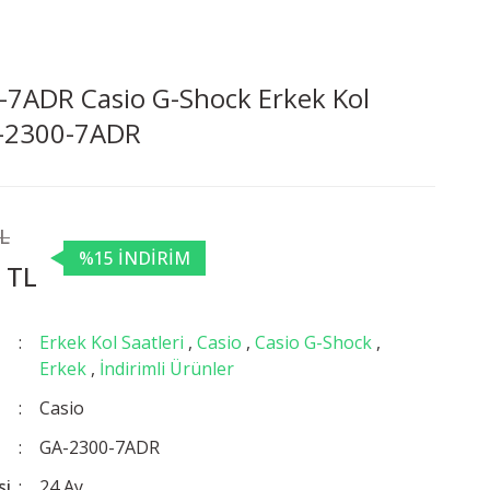
7ADR Casio G-Shock Erkek Kol
A-2300-7ADR
TL
%15 İNDİRİM
 TL
Erkek Kol Saatleri
,
Casio
,
Casio G-Shock
,
Erkek
,
İndirimli Ürünler
Casio
GA-2300-7ADR
si
24 Ay