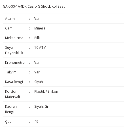
GA-500-1A4DR Casio G Shock Kol Saati
Alarm
:
Var
Cam
:
Mineral
Mekanizma
:
Pilli
Suya
:
10 ATM
Dayanıklılık
Kronometre
:
Var
Takvim
:
Var
Kasa Rengi
:
Siyah
Kordon
:
Plastik / Silikon
Materyali
Kadran
:
Siyah, Gri
Rengi
Çap
:
49