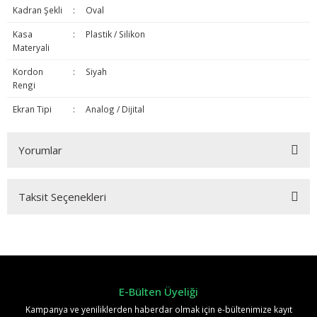
Kadran Şekli
:
Oval
Kasa
:
Plastik / Silikon
Materyali
Kordon
:
Siyah
Rengi
Ekran Tipi
:
Analog / Dijital
Yorumlar
Taksit Seçenekleri
Bu ürüne ilk yorumu siz yapın!
Yorum Yaz
E-Bülten Üyeliği
Kampanya ve yeniliklerden haberdar olmak için e-bültenimize kayıt