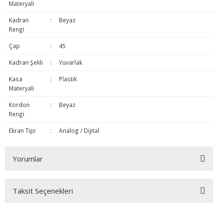
Materyali
Kadran
:
Beyaz
Rengi
Çap
:
45
Kadran Şekli
:
Yuvarlak
Kasa
:
Plastik
Materyali
Kordon
:
Beyaz
Rengi
Ekran Tipi
:
Analog / Dijital
Yorumlar
Taksit Seçenekleri
Bu ürüne ilk yorumu siz yapın!