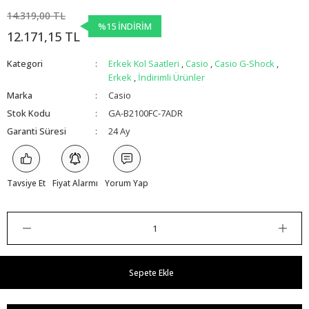
14.319,00 TL
%15 İNDİRİM
12.171,15 TL
Kategori
Erkek Kol Saatleri
,
Casio
,
Casio G-Shock
,
Erkek
,
İndirimli Ürünler
Marka
Casio
Stok Kodu
GA-B2100FC-7ADR
Garanti Süresi
24 Ay
Tavsiye Et
Fiyat Alarmı
Yorum Yap
Sepete Ekle