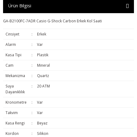
Ürün Bilgisi
GA-B2100FC-7ADR Casio G-Shock Carbon Erkek Kol Saati
Cinsiyet
:
Erkek
Alarm
:
Var
Kasa Tipi
:
Plastik
Cam
:
Mineral
Mekanizma
:
Quartz
Suya
:
20 ATM
Dayanıklılık
Kronometre
:
Var
Takvim
:
Var
Kasa Rengi
:
Beyaz
Kordon
:
Silikon