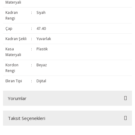
Materyali
Kadran
:
Siyah
Rengi
Çap
:
47.40
Kadran Şekli
:
Yuvarlak
Kasa
:
Plastik
Materyali
Kordon
:
Beyaz
Rengi
Ekran Tipi
:
Dijital
Yorumlar
Taksit Seçenekleri
Bu ürüne ilk yorumu siz yapın!