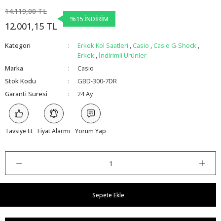
14.119,00 TL
%15 İNDİRİM
12.001,15 TL
Kategori
Erkek Kol Saatleri
,
Casio
,
Casio G-Shock
,
Erkek
,
İndirimli Ürünler
Marka
Casio
Stok Kodu
GBD-300-7DR
Garanti Süresi
24 Ay
Tavsiye Et
Fiyat Alarmı
Yorum Yap
Sepete Ekle