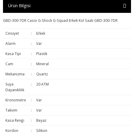
Ürün Bilgisi
GBD-300-7DR Casio G-Shock G-Squad Erkek Kol Saati GBD-300-7DR
Cinsiyet
:
Erkek
Alarm
:
Var
Kasa Tipi
:
Plastik
Cam
:
Mineral
Mekanizma
:
Quartz
Suya
:
20 ATM
Dayanıklılık
Kronometre
:
Var
Takvim
:
Var
Kasa Rengi
:
Beyaz
Kordon
:
Silikon