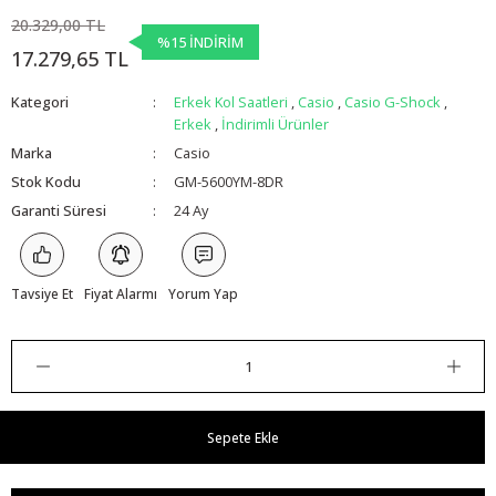
20.329,00 TL
%15 İNDİRİM
17.279,65 TL
Kategori
Erkek Kol Saatleri
,
Casio
,
Casio G-Shock
,
Erkek
,
İndirimli Ürünler
Marka
Casio
Stok Kodu
GM-5600YM-8DR
Garanti Süresi
24 Ay
Tavsiye Et
Fiyat Alarmı
Yorum Yap
Sepete Ekle