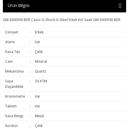
Ürün Bilgisi
GM-5600YM-8DR Casio G-Shock G-Steel Erkek Kol Saati GM-5600YM-8DR
Cinsiyet
:
Erkek
Alarm
:
Var
Kasa Tipi
:
Çelik
Cam
:
Mineral
Mekanizma
:
Quartz
Suya
:
20 ATM
Dayanıklılık
Kronometre
:
Var
Takvim
:
Var
Kasa Rengi
:
Metal
Kordon
:
Çelik