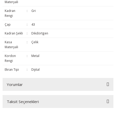
Materyali
Kadran
:
Gri
Rengi
Çap
:
43
Kadran Şekli
:
Dikdörtgen
Kasa
:
Çelik
Materyali
Kordon
:
Metal
Rengi
Ekran Tipi
:
Dijital
Yorumlar
Taksit Seçenekleri
Bu ürüne ilk yorumu siz yapın!