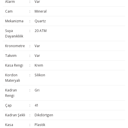
Alarm
:
Var
Cam
:
Mineral
Mekanizma
:
Quartz
Suya
:
20 ATM
Dayanıklılık
Kronometre
:
Var
Takvim
:
Var
Kasa Rengi
:
Krem
Kordon
:
Silikon
Materyali
Kadran
:
Gri
Rengi
Çap
:
41
Kadran Şekli
:
Dikdörtgen
Kasa
:
Plastik