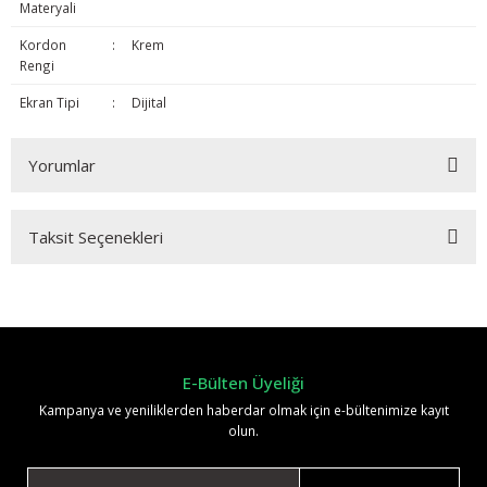
Materyali
Kordon
:
Krem
Rengi
Ekran Tipi
:
Dijital
Yorumlar
Taksit Seçenekleri
Bu ürüne ilk yorumu siz yapın!
Yorum Yaz
E-Bülten Üyeliği
Kampanya ve yeniliklerden haberdar olmak için e-bültenimize kayıt
olun.