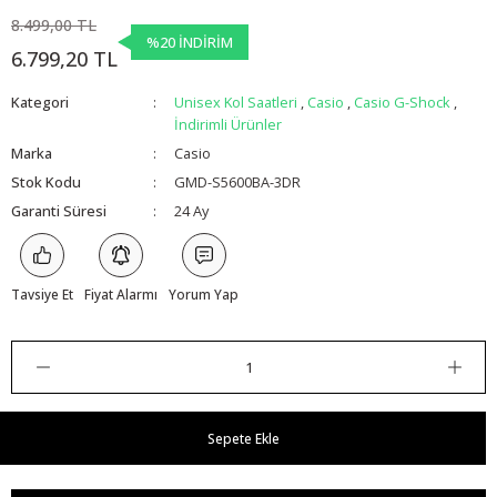
8.499,00 TL
%20 İNDİRİM
6.799,20 TL
Kategori
Unisex Kol Saatleri
,
Casio
,
Casio G-Shock
,
İndirimli Ürünler
Marka
Casio
Stok Kodu
GMD-S5600BA-3DR
Garanti Süresi
24 Ay
Tavsiye Et
Fiyat Alarmı
Yorum Yap
Sepete Ekle