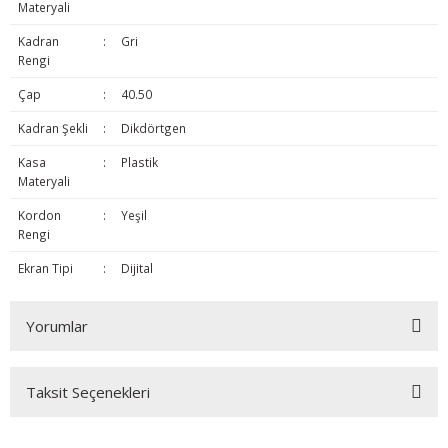
Materyali
Kadran
:
Gri
Rengi
Çap
:
40.50
Kadran Şekli
:
Dikdörtgen
Kasa
:
Plastik
Materyali
Kordon
:
Yeşil
Rengi
Ekran Tipi
:
Dijital
Yorumlar
Taksit Seçenekleri
Bu ürüne ilk yorumu siz yapın!