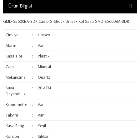
Ürün Bilgisi
GMD-S5600BA-3DR Casio G-Shock Unisex Kol Saati GMD-S5600BA-3DR
Cinsiyet
:
Unisex
Alarm
:
Var
Kasa Tipi
:
Plastik
Cam
:
Mineral
Mekanizma
:
Quartz
Suya
:
20 ATM
Dayanıklılık
Kronometre
:
Var
Takvim
:
Var
Kasa Rengi
:
Yeşil
Kordon
:
Silikon